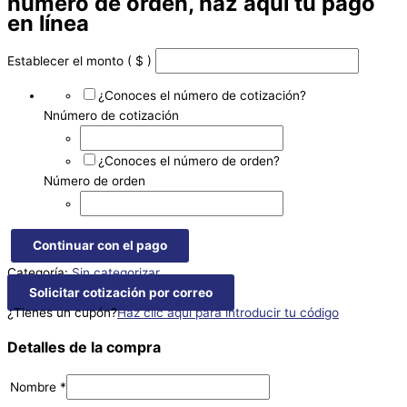
número de orden, haz aquí tu pago
en línea
Establecer el monto
( $ )
¿Conoces el número de cotización?
Nnúmero de cotización
¿Conoces el número de orden?
Número de orden
Continuar con el pago
Categoría:
Sin categorizar
Solicitar cotización por correo
¿Tienes un cupón?
Haz clic aquí para introducir tu código
Detalles de la compra
Nombre
*