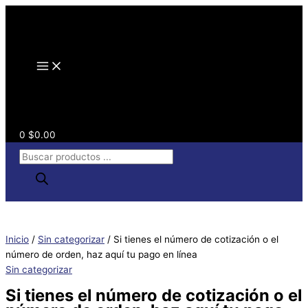
Ir
Si
Apartamento,
al
tienes
habitación,
contenido
el
escalera,
número
etc.
(opcional)
de
cotización
o
el
número
0
$
0.00
de
Búsqueda
orden,
de
haz
productos
aquí
tu
pago
en
Inicio
/
Sin categorizar
/ Si tienes el número de cotización o el
línea
número de orden, haz aquí tu pago en línea
cantidad
Sin categorizar
Si tienes el número de cotización o el