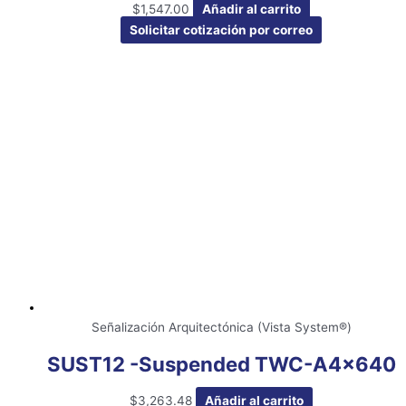
$
1,547.00
Añadir al carrito
Solicitar cotización por correo
Señalización Arquitectónica (Vista System®)
SUST12 -Suspended TWC-A4x640
$
3,263.48
Añadir al carrito