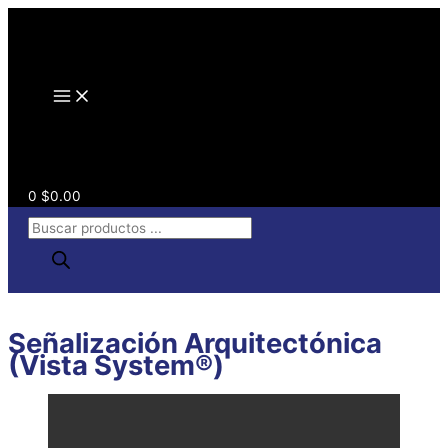
Ir
al
contenido
0
$
0.00
Búsqueda
de
productos
Señalización Arquitectónica
(Vista System®)