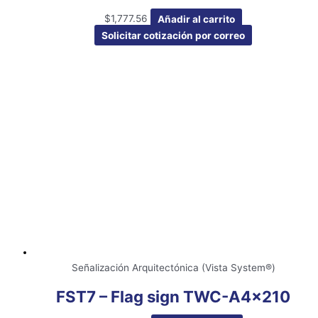
$
1,777.56
Añadir al carrito
Solicitar cotización por correo
Señalización Arquitectónica (Vista System®)
FST7 – Flag sign TWC-A4x210