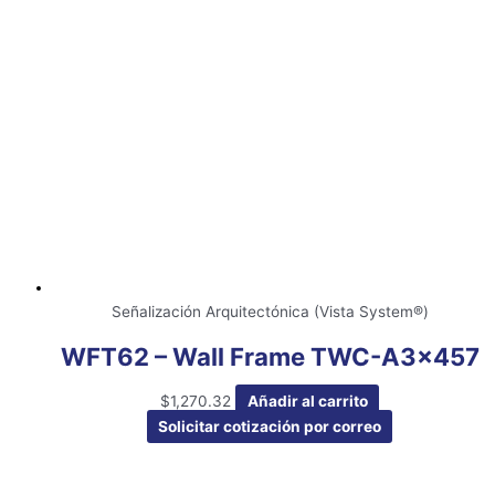
Señalización Arquitectónica (Vista System®)
WFT62 – Wall Frame TWC-A3x457
$
1,270.32
Añadir al carrito
Solicitar cotización por correo